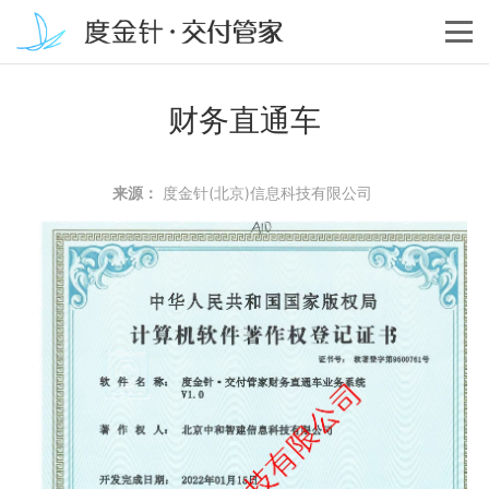
财务直通车
来源：
度金针(北京)信息科技有限公司