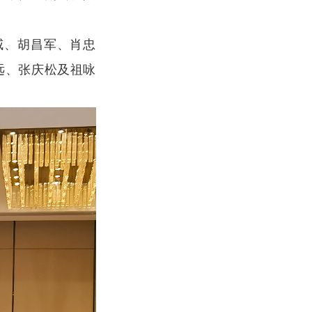
威、胡昌军、肖忠
远、张庆松及祖咏