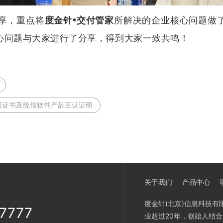
享，重点将
度金针
•
交付管家
所解决的企业核心问题做
心问题与大家进行了分享，得到大家一致共鸣！
员证书及统信软件产品互认证明
关于我们
产品中心
度金针(北京)信息科技有
7777
业超过20年，创始人结