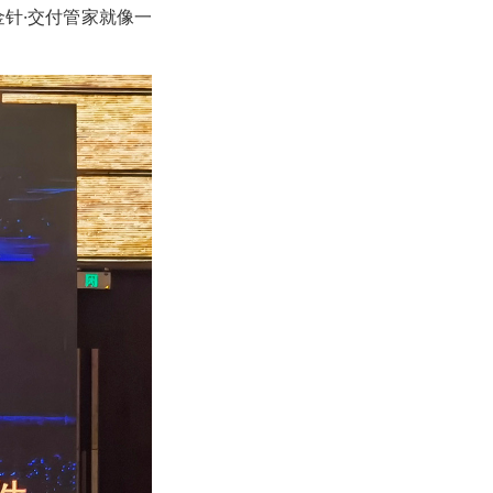
金针
·
交付管家
就像一