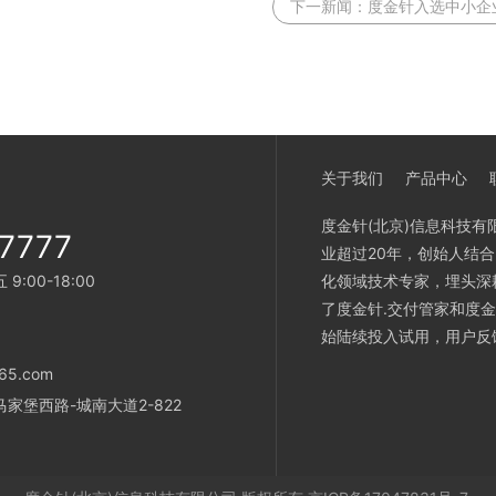
下一新闻：
度金针入选中小企
关于我们
产品中心
度金针(北京)信息科技有
7777
业超过20年，创始人结
:00-18:00
化领域技术专家，埋头深
了度金针.交付管家和度金
始陆续投入试用，用户反
65.com
家堡西路-城南大道2-822