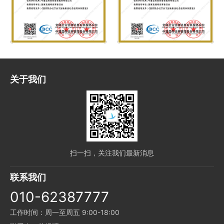
关于我们
扫一扫，关注我们最新消息
联系我们
010-62387777
工作时间：周一至周五 9:00-18:00